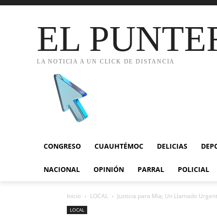
EL PUNTE
LA NOTICIA A UN CLICK DE DISTANCIA
CONGRESO
CUAUHTÉMOC
DELICIAS
DEP
NACIONAL
OPINIÓN
PARRAL
POLICIAL
Inicio
LOCAL
Justicia para Mía; Un Llamado Urgente
LOCAL