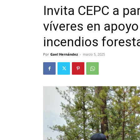
Invita CEPC a par
víveres en apoyo
incendios forest
Por
Gael Hernández
-
marzo 5, 2025