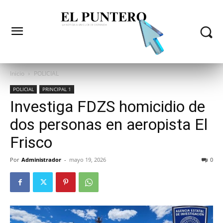
Inicio
POLICIAL
POLICIAL
PRINCIPAL 1
Investiga FDZS homicidio de
dos personas en aeropista El
Frisco
Por
Administrador
-
mayo 19, 2026
0