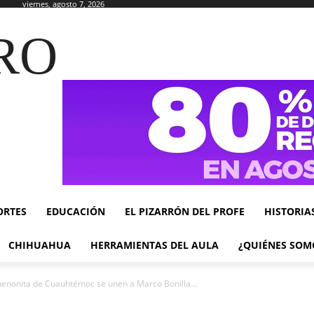
viernes, agosto 7, 2026
RO
ORTES
EDUCACIÓN
EL PIZARRÓN DEL PROFE
HISTORIA
CHIHUAHUA
HERRAMIENTAS DEL AULA
¿QUIÉNES SOM
enonita de Cuauhtémoc se unen a Marco Bonilla...