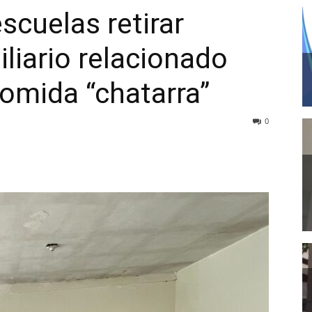
scuelas retirar
liario relacionado
comida “chatarra”
0