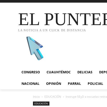
EL PUNTE
LA NOTICIA A UN CLICK DE DISTANCIA
CONGRESO
CUAUHTÉMOC
DELICIAS
DEP
NACIONAL
OPINIÓN
PARRAL
POLICIAL
Inicio
EDUCACIÓN
Instruye SEyD a escuelas retirar
EDUCACIÓN