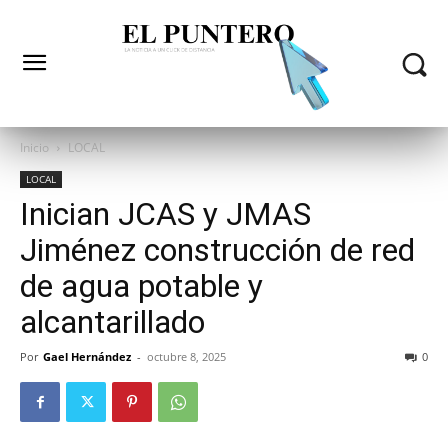
Inicio
LOCAL
LOCAL
Inician JCAS y JMAS
Jiménez construcción de red
de agua potable y
alcantarillado
Por
Gael Hernández
-
octubre 8, 2025
0