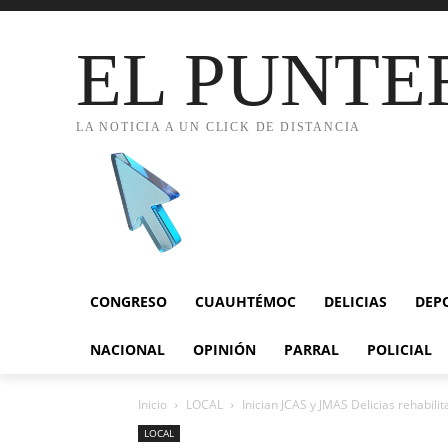
EL PUNTE
LA NOTICIA A UN CLICK DE DISTANCIA
CONGRESO
CUAUHTÉMOC
DELICIAS
DEP
NACIONAL
OPINIÓN
PARRAL
POLICIAL
Inicio
LOCAL
Inician JCAS y JMAS Delicias rehabilit
LOCAL