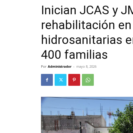
Inician JCAS y J
rehabilitación en
hidrosanitarias e
400 familias
Por
Administrador
-
mayo 8, 2026