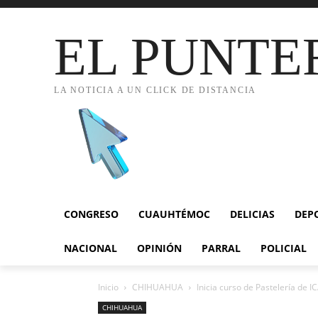
EL PUNTE
LA NOTICIA A UN CLICK DE DISTANCIA
CONGRESO
CUAUHTÉMOC
DELICIAS
DEP
NACIONAL
OPINIÓN
PARRAL
POLICIAL
Inicio
CHIHUAHUA
Inicia curso de Pastelería de I
CHIHUAHUA