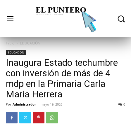
Inicio
EDUCACIÓN
EDUCACIÓN
Inaugura Estado techumbre
con inversión de más de 4
mdp en la Primaria Carla
María Herrera
Por
Administrador
-
mayo 19, 2026
0