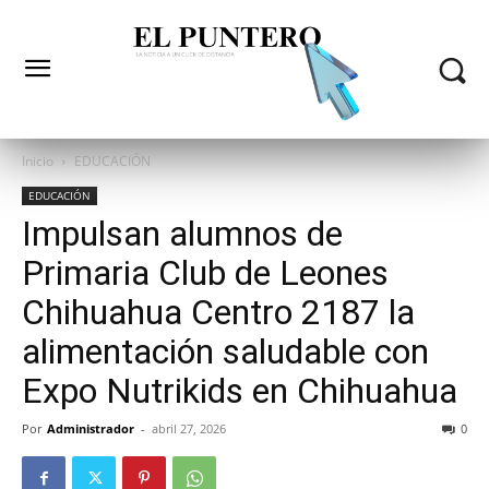
Inicio
EDUCACIÓN
EDUCACIÓN
Impulsan alumnos de
Primaria Club de Leones
Chihuahua Centro 2187 la
alimentación saludable con
Expo Nutrikids en Chihuahua
Por
Administrador
-
abril 27, 2026
0