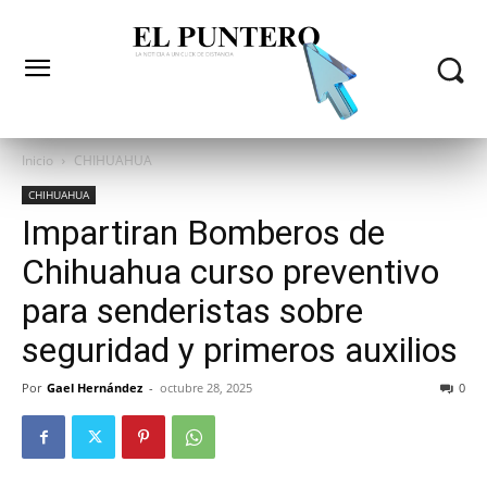
Inicio
CHIHUAHUA
CHIHUAHUA
Impartiran Bomberos de
Chihuahua curso preventivo
para senderistas sobre
seguridad y primeros auxilios
Por
Gael Hernández
-
octubre 28, 2025
0