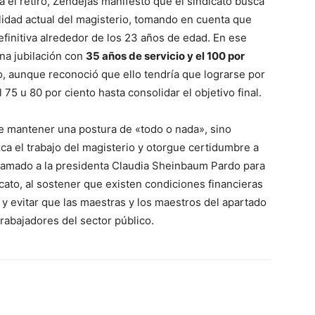
a el retiro, Zendejas manifestó que el sindicato busca
lidad actual del magisterio, tomando en cuenta que
initiva alrededor de los 23 años de edad. En ese
una jubilación con
35 años de servicio y el 100 por
to, aunque reconoció que ello tendría que lograrse por
75 u 80 por ciento hasta consolidar el objetivo final.
de mantener una postura de «todo o nada», sino
zca el trabajo del magisterio y otorgue certidumbre a
 llamado a la presidenta Claudia Sheinbaum Pardo para
icato, al sostener que existen condiciones financieras
y evitar que las maestras y los maestros del apartado
rabajadores del sector público.