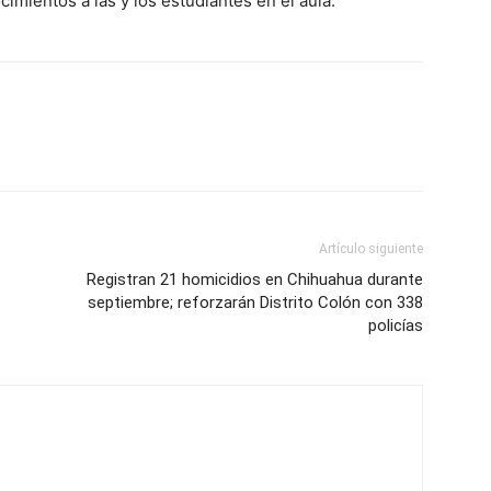
imientos a las y los estudiantes en el aula.
Artículo siguiente
Registran 21 homicidios en Chihuahua durante
septiembre; reforzarán Distrito Colón con 338
policías