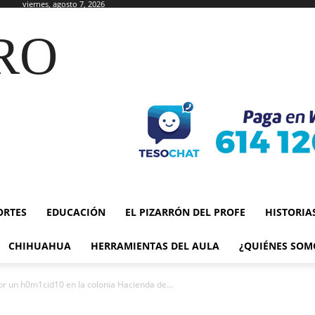
viernes, agosto 7, 2026
RO
ORTES
EDUCACIÓN
EL PIZARRÓN DEL PROFE
HISTORIA
CHIHUAHUA
HERRAMIENTAS DEL AULA
¿QUIÉNES SOM
r un h0m1cid10 en la colonia Hacienda de...