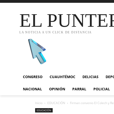
EL PUNTE
LA NOTICIA A UN CLICK DE DISTANCIA
CONGRESO
CUAUHTÉMOC
DELICIAS
DEP
NACIONAL
OPINIÓN
PARRAL
POLICIAL
Inicio
EDUCACIÓN
Firman convenio El Colech y R
EDUCACIÓN