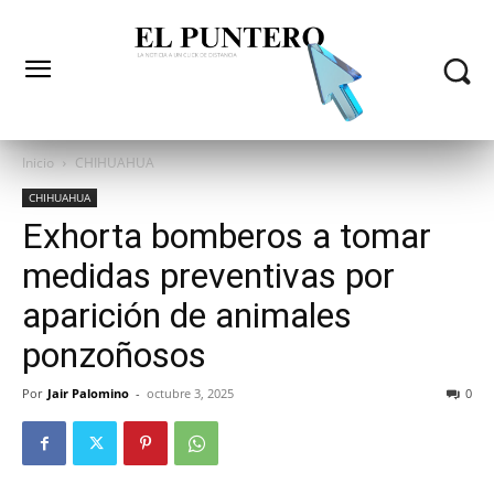
Inicio
CHIHUAHUA
CHIHUAHUA
Exhorta bomberos a tomar
medidas preventivas por
aparición de animales
ponzoñosos
Por
Jair Palomino
-
octubre 3, 2025
0