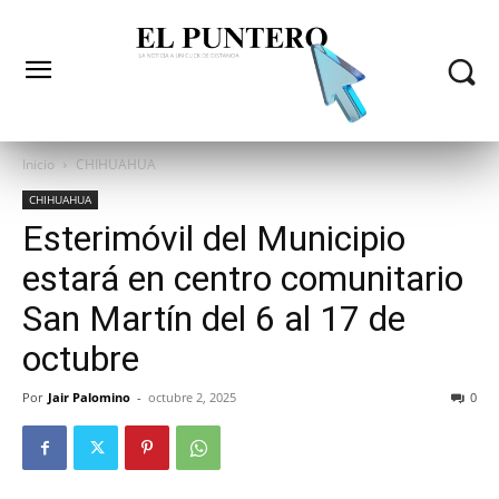
Inicio
CHIHUAHUA
CHIHUAHUA
Esterimóvil del Municipio
estará en centro comunitario
San Martín del 6 al 17 de
octubre
Por
Jair Palomino
-
octubre 2, 2025
0