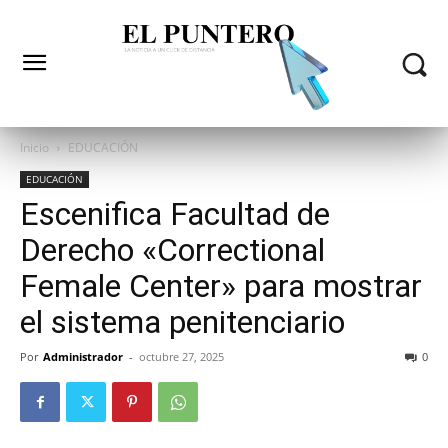
Inicio
EDUCACIÓN
EDUCACIÓN
Escenifica Facultad de
Derecho «Correctional
Female Center» para mostrar
el sistema penitenciario
Por
Administrador
-
octubre 27, 2025
0