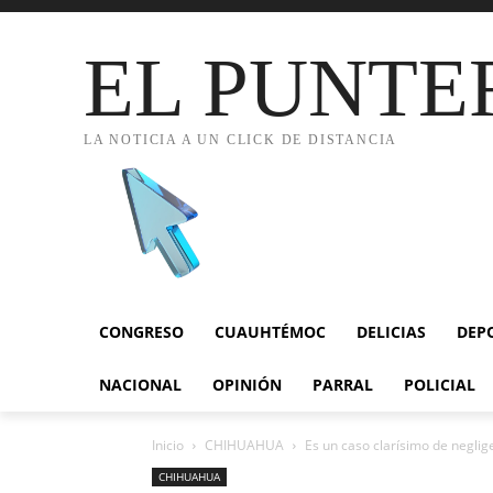
EL PUNTE
LA NOTICIA A UN CLICK DE DISTANCIA
CONGRESO
CUAUHTÉMOC
DELICIAS
DEP
NACIONAL
OPINIÓN
PARRAL
POLICIAL
Inicio
CHIHUAHUA
Es un caso clarísimo de neglige
CHIHUAHUA