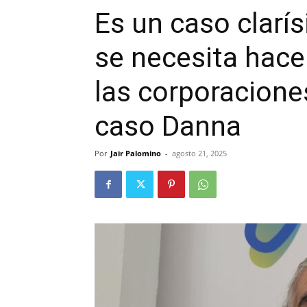
Es un caso clarí
se necesita hacer
las corporacione
caso Danna
Por
Jair Palomino
-
agosto 21, 2025