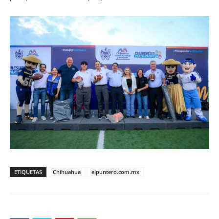
ETIQUETAS
Chihuahua
elpuntero.com.mx