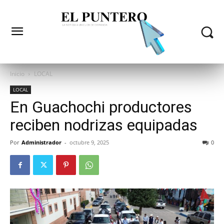
Inicio
LOCAL
LOCAL
En Guachochi productores
reciben nodrizas equipadas
Por
Administrador
-
octubre 9, 2025
0