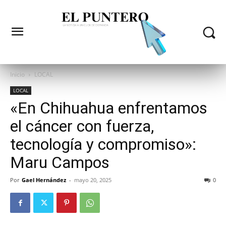
Inicio
LOCAL
LOCAL
«En Chihuahua enfrentamos
el cáncer con fuerza,
tecnología y compromiso»:
Maru Campos
Por
Gael Hernández
-
mayo 20, 2025
0