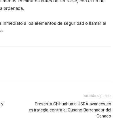
l menos 15 minutos antes de retirarse, con el fin de
ra ordenada.
 inmediato a los elementos de seguridad o llamar al
a.
Artículo siguiente
 y
Presenta Chihuahua a USDA avances en
estrategia contra el Gusano Barrenador del
Ganado