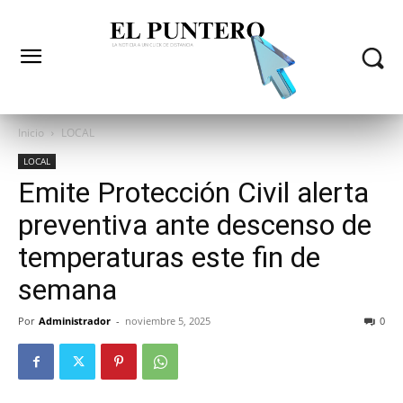
Inicio
LOCAL
LOCAL
Emite Protección Civil alerta
preventiva ante descenso de
temperaturas este fin de
semana
Por
Administrador
-
noviembre 5, 2025
0