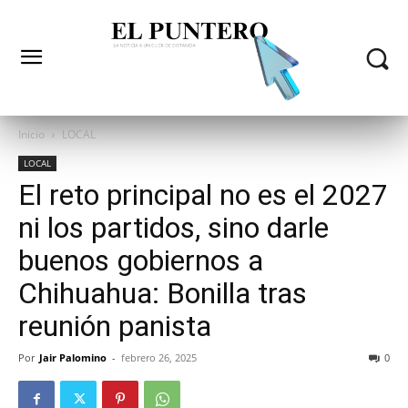
Inicio
LOCAL
LOCAL
El reto principal no es el 2027
ni los partidos, sino darle
buenos gobiernos a
Chihuahua: Bonilla tras
reunión panista
Por
Jair Palomino
-
febrero 26, 2025
0