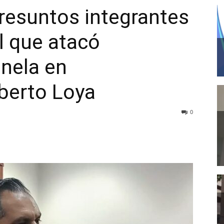
resuntos integrantes
l que atacó
nela en
berto Loya
0