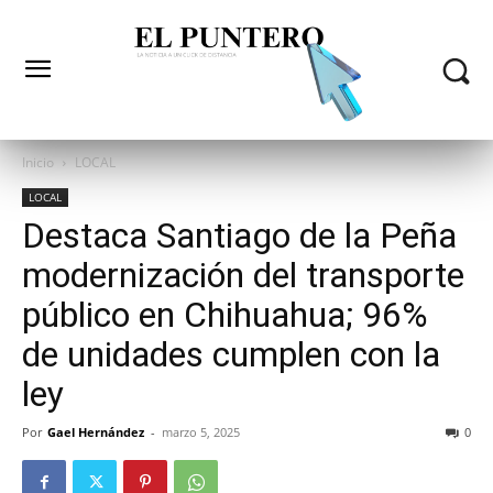
Inicio
LOCAL
LOCAL
Destaca Santiago de la Peña
modernización del transporte
público en Chihuahua; 96%
de unidades cumplen con la
ley
Por
Gael Hernández
-
marzo 5, 2025
0