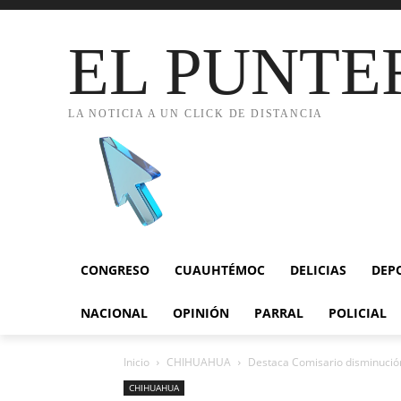
EL PUNTE
LA NOTICIA A UN CLICK DE DISTANCIA
CONGRESO
CUAUHTÉMOC
DELICIAS
DEP
NACIONAL
OPINIÓN
PARRAL
POLICIAL
Inicio
CHIHUAHUA
Destaca Comisario disminución 
CHIHUAHUA