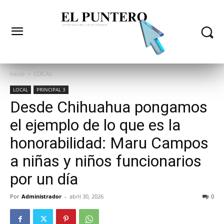
Inicio
LOCAL
LOCAL
PRINCIPAL 3
Desde Chihuahua pongamos
el ejemplo de lo que es la
honorabilidad: Maru Campos
a niñas y niños funcionarios
por un día
Por
Administrador
-
abril 30, 2026
0