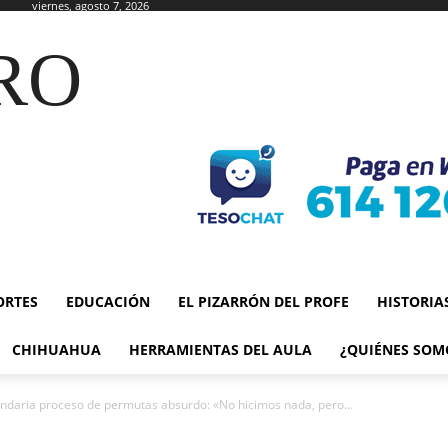
viernes, agosto 7, 2026
RO
ORTES
EDUCACIÓN
EL PIZARRÓN DEL PROFE
HISTORIA
CHIHUAHUA
HERRAMIENTAS DEL AULA
¿QUIÉNES SOM
daria proceso de permutas absurdo: «No hicimos nada, pero...