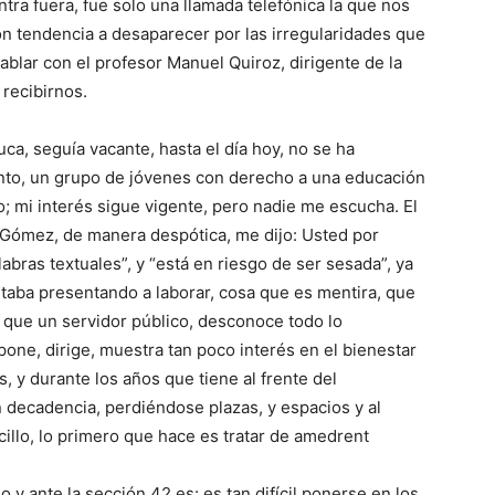
tra fuera, fue solo una llamada telefónica la que nos
 tendencia a desaparecer por las irregularidades que
lar con el profesor Manuel Quiroz, dirigente de la
recibirnos.
a, seguía vacante, hasta el día hoy, no se ha
anto, un grupo de jóvenes con derecho a una educación
o; mi interés sigue vigente, pero nadie me escucha. El
a Gómez, de manera despótica, me dijo: Usted por
abras textuales”, y “está en riesgo de ser sesada”, ya
taba presentando a laborar, cosa que es mentira, que
 que un servidor público, desconoce todo lo
one, dirige, muestra tan poco interés en el bienestar
, y durante los años que tiene al frente del
decadencia, perdiéndose plazas, y espacios y al
cillo, lo primero que hace es tratar de amedrent
y ante la sección 42 es: es tan difícil ponerse en los