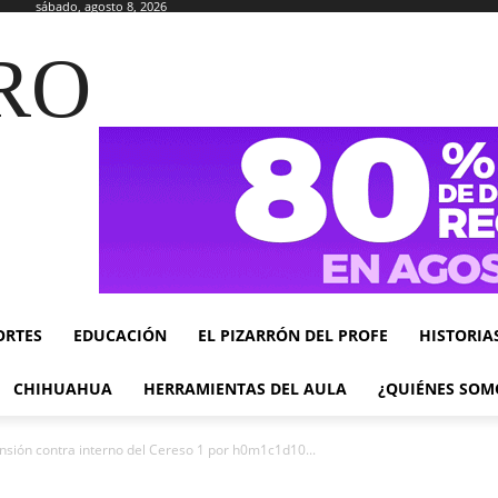
sábado, agosto 8, 2026
RO
ORTES
EDUCACIÓN
EL PIZARRÓN DEL PROFE
HISTORIA
CHIHUAHUA
HERRAMIENTAS DEL AULA
¿QUIÉNES SOM
sión contra interno del Cereso 1 por h0m1c1d10...