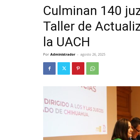
Culminan 140 juz
Taller de Actuali
la UACH
Por
Administrador
-
agosto 26, 2025