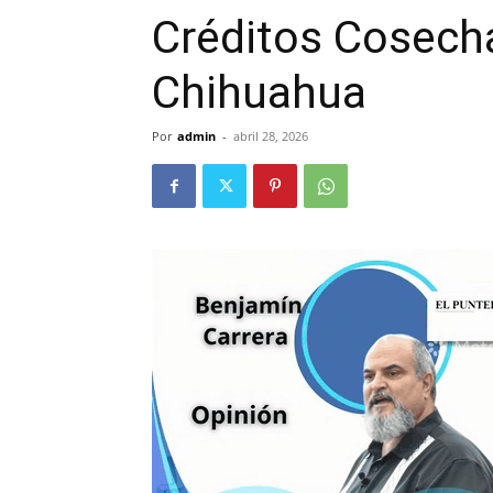
Créditos Cosech
Chihuahua
Por
admin
-
abril 28, 2026