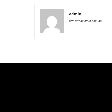
admin
https://elpuntero.com.mx