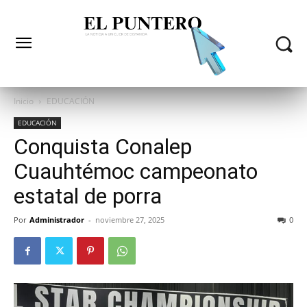
Inicio
EDUCACIÓN
EDUCACIÓN
Conquista Conalep
Cuauhtémoc campeonato
estatal de porra
Por
Administrador
-
noviembre 27, 2025
0