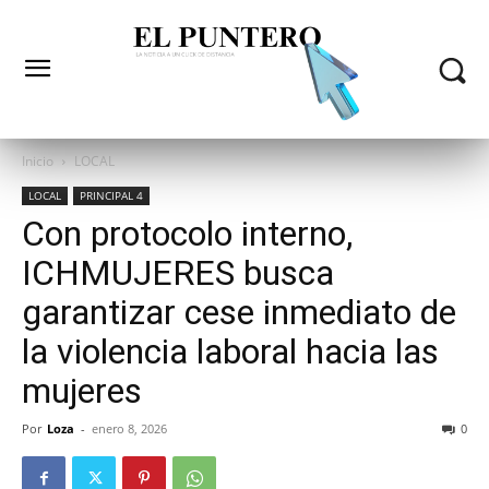
Inicio
LOCAL
LOCAL
PRINCIPAL 4
Con protocolo interno,
ICHMUJERES busca
garantizar cese inmediato de
la violencia laboral hacia las
mujeres
Por
Loza
-
enero 8, 2026
0