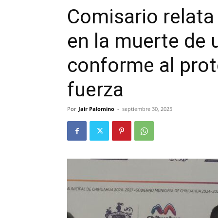
Comisario relata
en la muerte de 
conforme al prot
fuerza
Por
Jair Palomino
-
septiembre 30, 2025