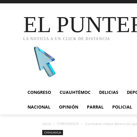
EL PUNTE
LA NOTICIA A UN CLICK DE DISTANCIA
CONGRESO
CUAUHTÉMOC
DELICIAS
DEP
NACIONAL
OPINIÓN
PARRAL
POLICIAL
Inicio
CHIHUAHUA
Comisario relata detención que
CHIHUAHUA