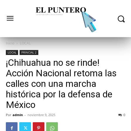
Inicio
LOCAL
LOCAL
PRINCIAL 2
¡Chihuahua no se rinde!
Acción Nacional retoma las
calles con una marcha
histórica por la defensa de
México
Por
admin
-
noviembre 9, 2025
0