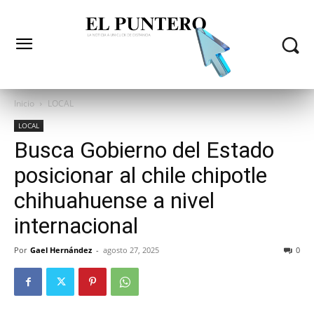
Inicio
LOCAL
LOCAL
Busca Gobierno del Estado
posicionar al chile chipotle
chihuahuense a nivel
internacional
Por
Gael Hernández
-
agosto 27, 2025
0