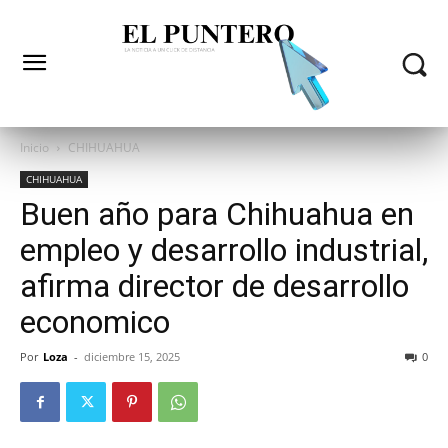
Inicio
CHIHUAHUA
CHIHUAHUA
Buen año para Chihuahua en
empleo y desarrollo industrial,
afirma director de desarrollo
economico
Por
Loza
-
diciembre 15, 2025
0