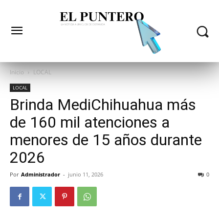
Inicio
LOCAL
LOCAL
Brinda MediChihuahua más
de 160 mil atenciones a
menores de 15 años durante
2026
Por
Administrador
-
junio 11, 2026
0