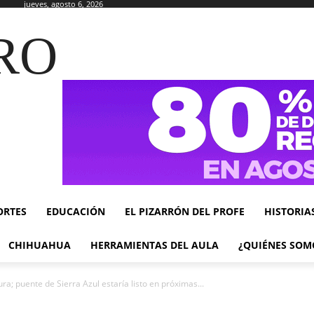
jueves, agosto 6, 2026
RO
ORTES
EDUCACIÓN
EL PIZARRÓN DEL PROFE
HISTORIA
CHIHUAHUA
HERRAMIENTAS DEL AULA
¿QUIÉNES SOM
a; puente de Sierra Azul estaría listo en próximas...