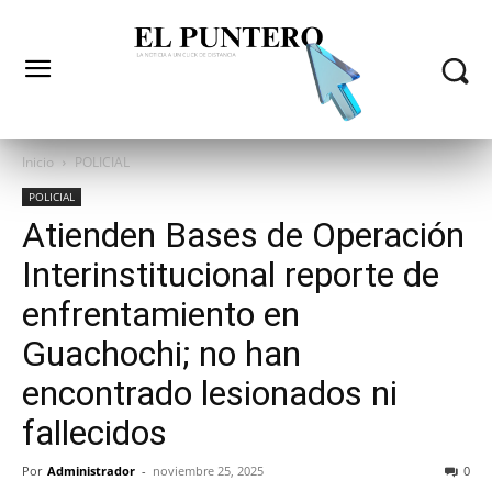
Inicio
POLICIAL
POLICIAL
Atienden Bases de Operación
Interinstitucional reporte de
enfrentamiento en
Guachochi; no han
encontrado lesionados ni
fallecidos
Por
Administrador
-
noviembre 25, 2025
0