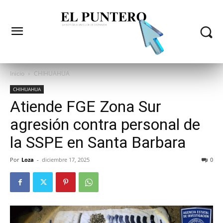
Inicio
CHIHUAHUA
CHIHUAHUA
Atiende FGE Zona Sur
agresión contra personal de
la SSPE en Santa Barbara
Por
Loza
-
diciembre 17, 2025
0