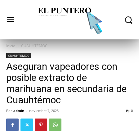
Inicio
CUAUHTÉMOC
CUAUHTÉMOC
Aseguran vapeadores con
posible extracto de
marihuana en secundaria de
Cuauhtémoc
Por
admin
-
noviembre 7, 2025
0