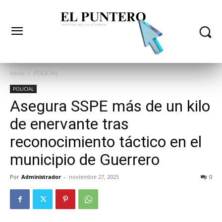
Inicio
POLICIAL
POLICIAL
Asegura SSPE más de un kilo
de enervante tras
reconocimiento táctico en el
municipio de Guerrero
Por
Administrador
-
noviembre 27, 2025
0