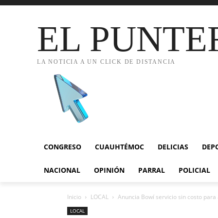
EL PUNTE
LA NOTICIA A UN CLICK DE DISTANCIA
CONGRESO
CUAUHTÉMOC
DELICIAS
DEP
NACIONAL
OPINIÓN
PARRAL
POLICIAL
Inicio
LOCAL
Anuncia Bowí servicio sin costo para 
LOCAL