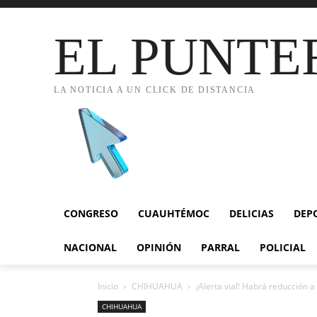
EL PUNTE
LA NOTICIA A UN CLICK DE DISTANCIA
CONGRESO
CUAUHTÉMOC
DELICIAS
DEP
NACIONAL
OPINIÓN
PARRAL
POLICIAL
Inicio
CHIHUAHUA
¡Alerta vial! Habrá reducción a
CHIHUAHUA