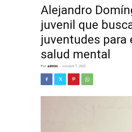
Alejandro Domín
juvenil que busca
juventudes para 
salud mental
Por
admin
-
octubre 7, 2025