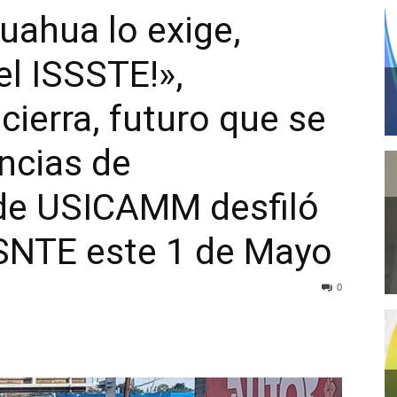
huahua lo exige,
el ISSSTE!»,
cierra, futuro que se
encias de
 de USICAMM desfiló
 SNTE este 1 de Mayo
0