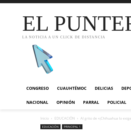
EL PUNTE
LA NOTICIA A UN CLICK DE DISTANCIA
CONGRESO
CUAUHTÉMOC
DELICIAS
DEP
NACIONAL
OPINIÓN
PARRAL
POLICIAL
Inicio
EDUCACIÓN
Al grito de «¡Chihuahua lo exige
EDUCACIÓN
PRINCIPAL 1