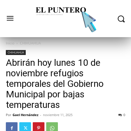
Inicio
CHIHUAHUA
CHIHUAHUA
Abrirán hoy lunes 10 de
noviembre refugios
temporales del Gobierno
Municipal por bajas
temperaturas
Por
Gael Hernández
-
noviembre 11, 2025
0